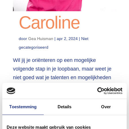
Caroline
door
Gea Huisman
|
apr 2, 2024
| Niet
gecategoriseerd
Wil jij je oriënteren op een mogelijke
volgende stap in je loopbaan, maar weet je
niet goed wat je talenten en mogelijkheden
zijn? Caroline helpt jou op een inspirerende
en praktische manier uit te zoeken wat jou
drijft, wat belangrijk voor je is, wat je
Toestemming
Details
Over
waarden zijn,...
Deze website maakt gebruik van cookies