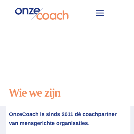
Home
Over ons
Wie we
&#x39;
&#x39;
zijn
Wie we zijn
OnzeCoach is sinds 2011 dé coachpartner
van mensgerichte organisaties
.