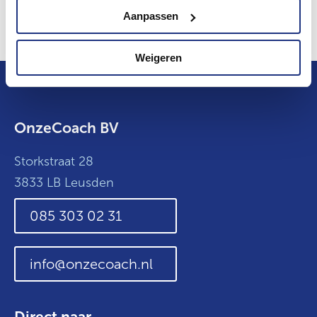
jouw oplossing voor een veilige werkplek
Aanpassen
Weigeren
OnzeCoach BV
Storkstraat 28
3833 LB Leusden
085 303 02 31
info@onzecoach.nl
Direct naar