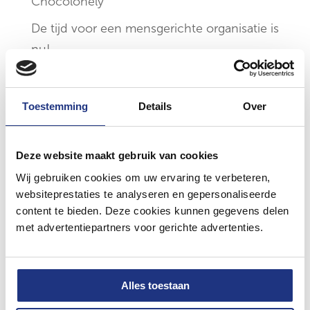
Chocolonely
De tijd voor een mensgerichte organisatie is
nu!
Rouw & verlies op de werkvloer, hoe ga je
ermee om?
Toestemming
Details
Over
Recente
Deze website maakt gebruik van cookies
reacties
Wij gebruiken cookies om uw ervaring te verbeteren,
websiteprestaties te analyseren en gepersonaliseerde
content te bieden. Deze cookies kunnen gegevens delen
met advertentiepartners voor gerichte advertenties.
De tips om te groeien als ondernemer –
AdmiCalc
op
Teamcoaching op maat
Emotionele en financiële hulp - BTW
Alles toestaan
berekenen
op
OnzeVertrouwenspersoon: