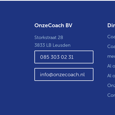
OnzeCoach BV
Dir
Coa
Storkstraat 28
3833 LB Leusden
Coa
med
085 303 02 31
Al 
info@onzecoach.nl
Al 
Onz
Con