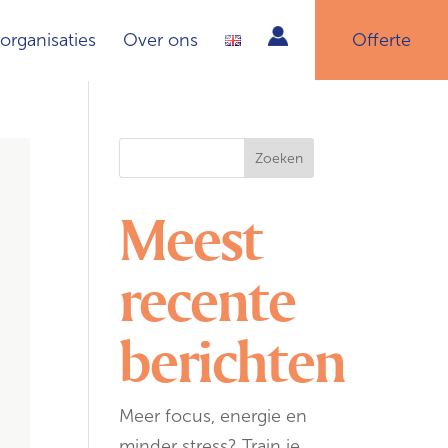
organisaties
Over ons
Offerte
Zoeken
Meest
recente
berichten
Meer focus, energie en
minder stress? Train je