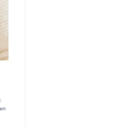
t
gen