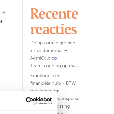
Recente
met
g,
reacties
De tips om te groeien
als ondernemer –
AdmiCalc
op
Teamcoaching op maat
Emotionele en
financiële hulp - BTW
berekenen
op
OnzeVertrouwensperso
on: jouw oplossing
voor een veilige