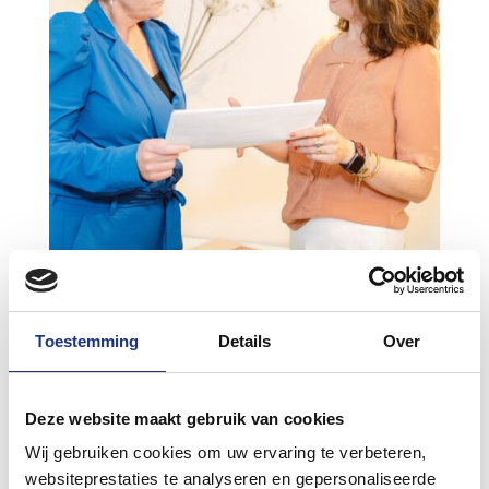
De cruciale rol van leidinggevenden bij het stimuleren van
coachtrajecten
Toestemming
Details
Over
door
Gea Huisman
|
sep 26, 2024
|
Nieuws
Tegenwoordig hoor je steeds meer over
Deze website maakt gebruik van cookies
werkgeluk en mensgerichte organisaties.
Wij gebruiken cookies om uw ervaring te verbeteren,
Werkgeluk is een essentieel onderdeel van
websiteprestaties te analyseren en gepersonaliseerde