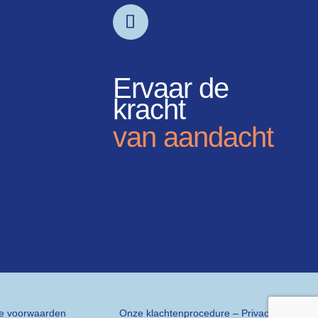
Ervaar de
kracht
van aandacht
e voorwaarden
Onze klachtenprocedure
–
Privacyverklaring