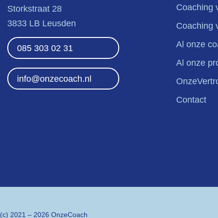
Coaching v
Storkstraat 28
3833 LB Leusden
Coaching 
Al onze c
085 303 02 31
Al onze p
info@onzecoach.nl
OnzeVertr
Contact
(c)
2021 – 2026 OnzeCoach