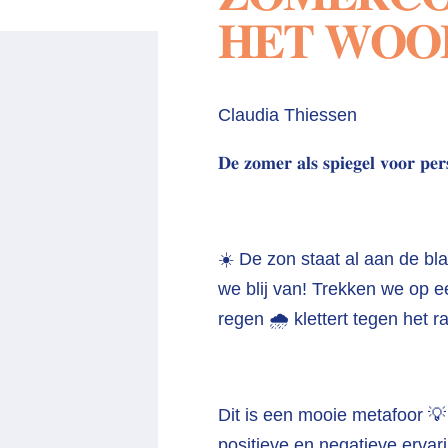
𝐇𝐄𝐓 𝐖𝐎𝐎
Claudia Thiessen
𝐃𝐞 𝐳𝐨𝐦𝐞𝐫 𝐚𝐥𝐬 𝐬𝐩𝐢𝐞𝐠𝐞𝐥 𝐯𝐨𝐨𝐫 𝐩𝐞𝐫
☀️ De zon staat al aan de bl
we blij van! Trekken we op 
regen 🌧️ klettert tegen het
Dit is een mooie metafoor 
positieve en negatieve ervarin