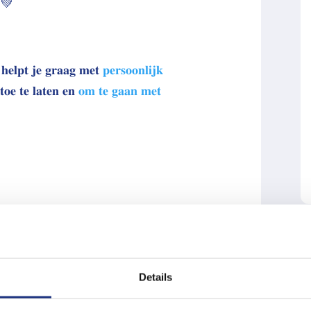
📈💚
𝐡𝐞𝐥𝐩𝐭 𝐣𝐞 𝐠𝐫𝐚𝐚𝐠 𝐦𝐞𝐭
𝐩𝐞𝐫𝐬𝐨𝐨𝐧𝐥𝐢𝐣𝐤
𝐨𝐞 𝐭𝐞 𝐥𝐚𝐭𝐞𝐧 𝐞𝐧
𝐨𝐦 𝐭𝐞 𝐠𝐚𝐚𝐧 𝐦𝐞𝐭
Details