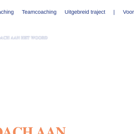
aching
Teamcoaching
Uitgebreid traject
|
Voor
𝐀𝐂𝐇 𝐀𝐀𝐍 𝐇𝐄𝐓 𝐖𝐎𝐎𝐑𝐃
𝐀𝐂𝐇 𝐀𝐀𝐍