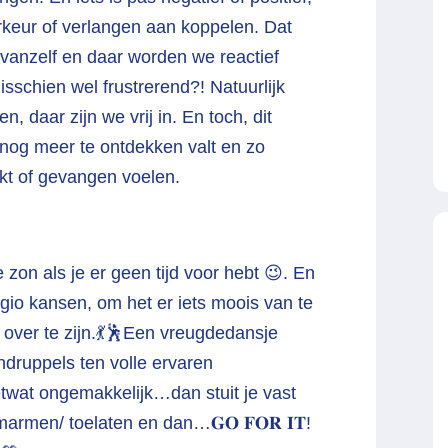
rkeur of verlangen aan koppelen. Dat
 vanzelf en daar worden we reactief
misschien wel frustrerend?! Natuurlijk
, daar zijn we vrij in. En toch, dit
r nog meer te ontdekken valt en zo
kt of gevangen voelen.
e zon als je er geen tijd voor hebt 😉. En
gio kansen, om het er iets moois van te
over te zijn.💃🕺Een vreugdedansje
ndruppels ten volle ervaren
ietwat ongemakkelijk…dan stuit je vast
armen/ toelaten en dan…𝐆𝐎 𝐅𝐎𝐑 𝐈𝐓!