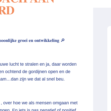
𝐑𝐃
𝐬𝐨𝐨𝐧𝐥𝐢𝐣𝐤𝐞 𝐠𝐫𝐨𝐞𝐢 𝐞𝐧 𝐨𝐧𝐭𝐰𝐢𝐤𝐤𝐞𝐥𝐢𝐧𝐠 🔎
auwe lucht te stralen en ja, daar worden
een ochtend de gordijnen open en de
 raam…dan zijn we dat al snel beu.
 , over hoe we als mensen omgaan met
gen. En iets is pas negatief of positief,