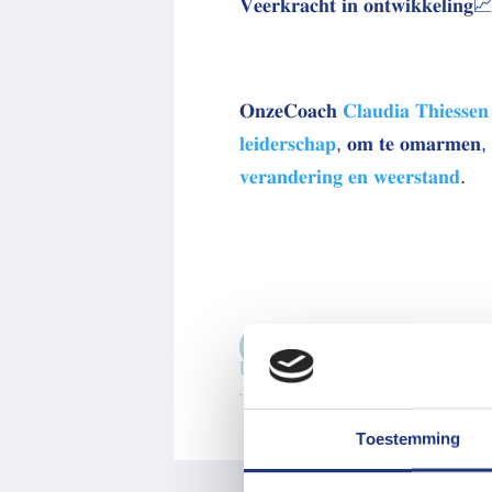
𝐕𝐞𝐞𝐫𝐤𝐫𝐚𝐜𝐡𝐭 𝐢𝐧 𝐨𝐧𝐭𝐰𝐢𝐤𝐤𝐞𝐥𝐢𝐧
𝐎𝐧𝐳𝐞𝐂𝐨𝐚𝐜𝐡
𝐂𝐥𝐚𝐮𝐝𝐢𝐚 𝐓𝐡𝐢𝐞𝐬𝐬𝐞𝐧
𝐥𝐞𝐢𝐝𝐞𝐫𝐬𝐜𝐡𝐚𝐩
, 𝐨𝐦 𝐭𝐞 𝐨𝐦𝐚𝐫𝐦𝐞𝐧, 𝐭
𝐯𝐞𝐫𝐚𝐧𝐝𝐞𝐫𝐢𝐧𝐠 𝐞𝐧 𝐰𝐞𝐞𝐫𝐬𝐭𝐚𝐧𝐝
.
Deel deze pagina
Toestemming