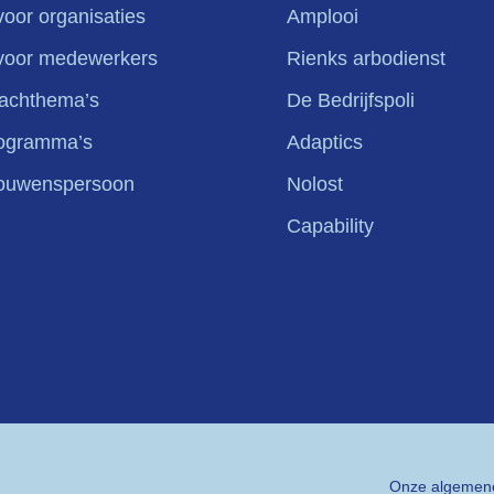
oor organisaties
Amplooi
voor medewerkers
Rienks arbodienst
oachthema’s
De Bedrijfspoli
rogramma’s
Adaptics
ouwenspersoon
Nolost
Capability
Onze algemen