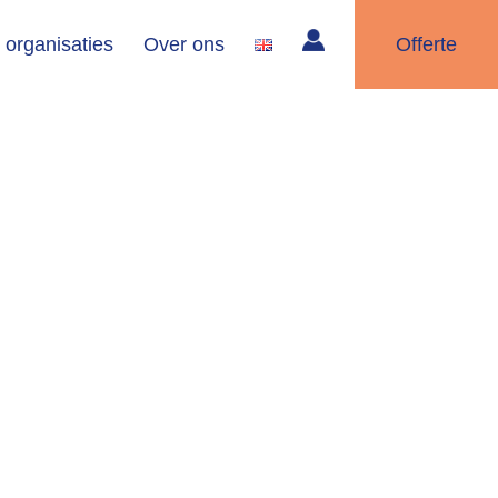
 organisaties
Over ons
Offerte