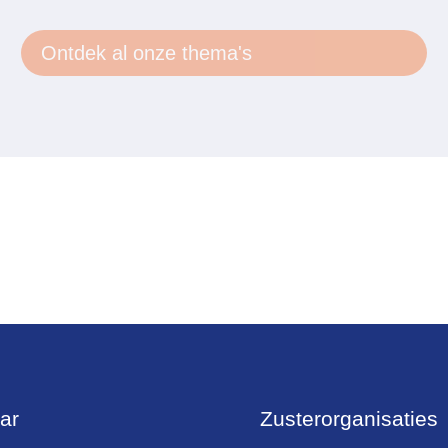
Ontdek al onze thema's
ar
Zusterorganisaties