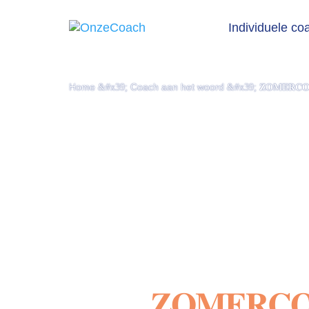
Individuele co
Home
Coach aan het woord
𝐙𝐎𝐌𝐄𝐑𝐂𝐎
&#x39;
&#x39;
𝐙𝐎𝐌𝐄𝐑𝐂