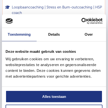
Loopbaancoaching | Stress en Burn-outcoaching | HSP
coach
Wil je meer energie uit je werk halen, een betere
balans tussen werk en privé, en niet langer het
Toestemming
Details
Over
gevoel hebben dat je geleefd wordt? Simone is
gespecialiseerd in loopbaan, stress en burn-
Deze website maakt gebruik van cookies
outcoaching. Zij is een zeer ervaren coach ...
Wij gebruiken cookies om uw ervaring te verbeteren,
websiteprestaties te analyseren en gepersonaliseerde
Meer
content te bieden. Deze cookies kunnen gegevens delen
met advertentiepartners voor gerichte advertenties.
Alles toestaan