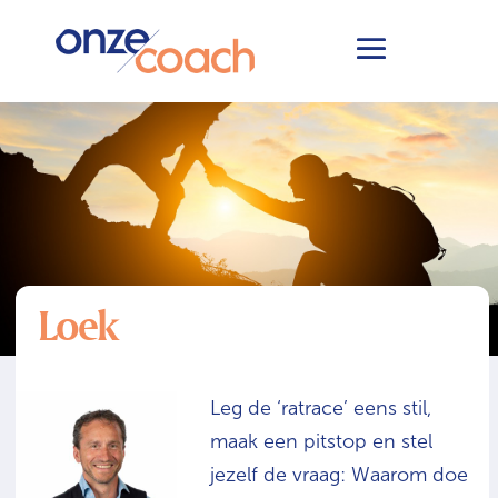
Home
Coach
Loek
&#x39;
&#x39;
Loek
Leg de ‘ratrace’ eens stil,
maak een pitstop en stel
jezelf de vraag: Waarom doe