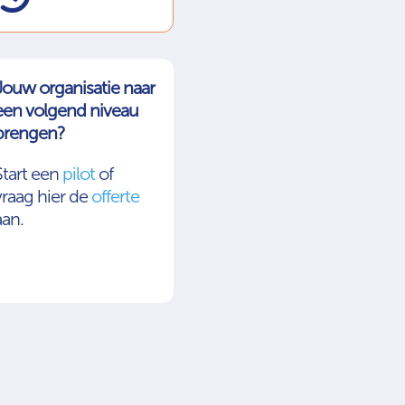
Jouw organisatie naar
een volgend niveau
brengen?
Start een
pilot
of
vraag hier de
offerte
aan.