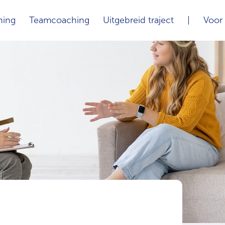
hing
Teamcoaching
Uitgebreid traject
|
Voor 