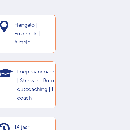

Hengelo |
Enschede |
Almelo

Loopbaancoaching
| Stress en Burn-
outcoaching | HSP
coach

14 jaar