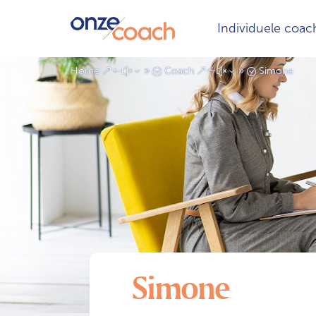
Individuele coac
Home
Coach
Simone
&#x39;
&#x39;
Simone