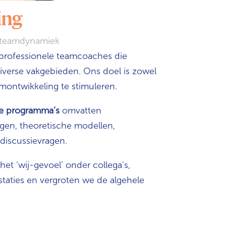
ing
 teamdynamiek
professionele teamcoaches die
 diverse vakgebieden.
Ons doel is zowel
amontwikkeling te stimuleren.
e programma’s
omvatten
ngen, theoretische modellen,
discussievragen.
et ‘wij-gevoel’ onder collega’s,
taties en vergroten we de algehele