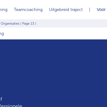
hing
Teamcoaching
Uitgebreid traject
|
Voor 
 Organisaties
( Page 13 )
ng
f
fessionele