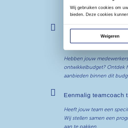
Losse coachtrajecten voor
Wij gebruiken cookies om uw 
medewerker af te nemen, vo
bieden. Deze cookies kunnen 

Traject dat past binnen
Weigeren
budget
Hebben jouw medewerkers 
ontwikkelbudget? Ontdek h
aanbieden binnen dit budg

Eenmalig teamcoach t
Heeft jouw team een specif
Wij stellen samen een pr
aan te pakken.