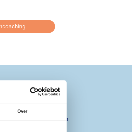
mcoaching
jn er?
Over
oor al jouw teamcoach