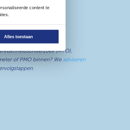
rsonaliseerde content te
ties.
dersteuning
Alles toestaan
 jullie
vredenheidsonderzoek (MTO),
meter of PMO binnen? We
adviseren
vervolgstappen.