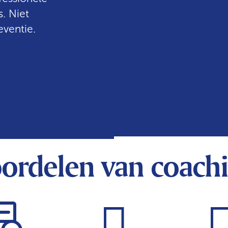
. Niet
eventie.
ordelen van coach

