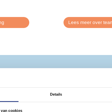
ng
Lees meer over tea
 mogelijkheden zi
Details

cten
Teamcoach v
 van cookies