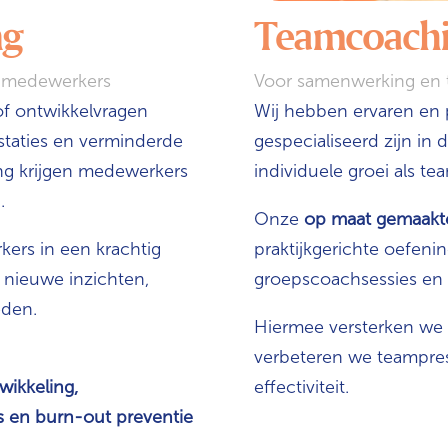
ng
Teamcoach
n medewerkers
Voor samenwerking en
of ontwikkelvragen
Wij hebben ervaren en 
rustaties en verminderde
gespecialiseerd zijn in
ing krijgen medewerkers
individuele groei als te
.
Onze
op maat gemaakt
ers in een krachtig
praktijkgerichte oefeni
, nieuwe inzichten,
groepscoachsessies en 
eden.
Hiermee versterken we h
verbeteren we teampres
wikkeling,
effectiviteit.
 en burn-out preventie