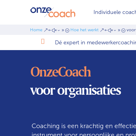
Individuele coac
Home
Hoe het werkt
voor
&#x39;
&#x39;

Dé expert in medewerkercoachi
OnzeCoach
voor organisaties
Coaching is een krachtig en effectie
instrument voor persoonlijke en pro