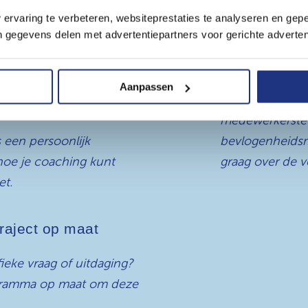
uitdagingen
 medewerkers – per
ervaring te verbeteren, websiteprestaties te analyseren en gepe
lledig op maat.
gegevens delen met advertentiepartners voor gerichte adverten

Advies & On
 jullie ontwikkel / DI
Aanpassen
Is de uitslag van
medewerkerste
een persoonlijk
bevlogenheids
oe je coaching kunt
graag over de 
et.
raject op maat
ieke vraag of uitdaging?
ogramma op maat om deze